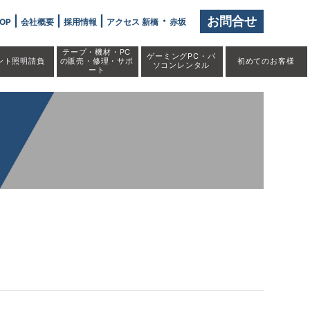
|
|
|
・
お問合せ
OP
会社概要
採用情報
アクセス 新橋
赤坂
テープ・機材・PC
ゲーミングPC・パ
ント照明請負
の販売・修理・サポ
初めての
お客様
ソコンレンタル
ート