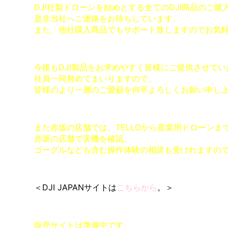
DJI社製ドローンを始めとする全てのDJI商品のご
是非当社へご連絡をお待ちしています。
また、他社購入商品でもサポート致しますのでお気
今後もDJI製品をお求めやすく皆様にご提供させて
社員一同努めてまいりますので、
皆様のより一層のご愛顧を何卒よろしくお願い申し
また赤坂の店舗では、TELLOから産業用ドローンま
赤坂の店舗で実機を確認、
ゴーグルなども含む操作体験の相談も受けれますの
＜DJI JAPANサイトは
こちらから
。＞
販売サイトは準備中です。