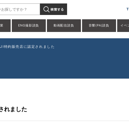
T
事業
ENG撮影請負
動画配信請負
音響(PA)請負
イベ
がDJI特約販売店に認定されました
定されました