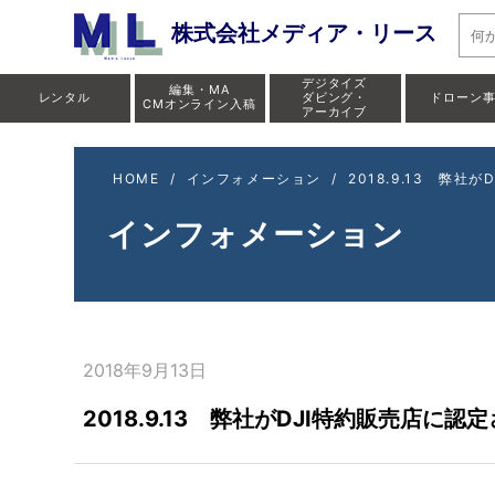
株式会社メディア・リース
デジタイズ
編集・MA
レンタル
ダビング・
ドローン
CMオンライン入稿
アーカイブ
HOME
/
インフォメーション
/
2018.9.13 弊社
インフォメーション
2018年9月13日
2018.9.13 弊社がDJI特約販売店に認