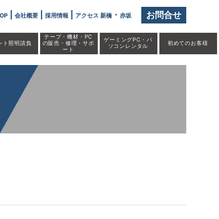
|
|
|
・
お問合せ
OP
会社概要
採用情報
アクセス 新橋
赤坂
テープ・機材・PC
ゲーミングPC・パ
ント照明請負
の販売・修理・サポ
初めての
お客様
ソコンレンタル
ート