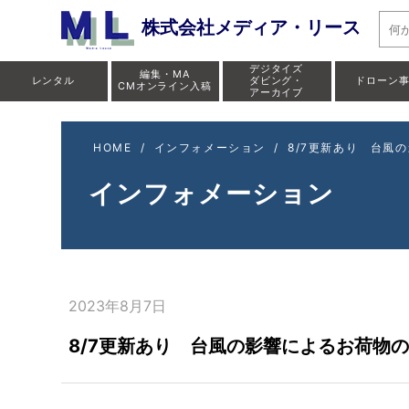
株式会社メディア・リース
デジタイズ
編集・MA
レンタル
ダビング・
ドローン
CMオンライン入稿
アーカイブ
HOME
/
インフォメーション
/
8/7更新あり 台風
インフォメーション
2023年8月7日
8/7更新あり 台風の影響によるお荷物