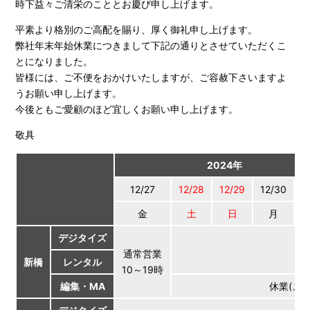
時下益々ご清栄のこととお慶び申し上げます。
平素より格別のご高配を賜り、厚く御礼申し上げます。
弊社年末年始休業につきまして下記の通りとさせていただくこ
とになりました。
皆様には、ご不便をおかけいたしますが、ご容赦下さいますよ
うお願い申し上げます。
今後ともご愛顧のほど宜しくお願い申し上げます。
敬具
2024年
12/27
12/28
12/29
12/30
1
金
土
日
月
デジタイズ
通常営業
新橋
レンタル
10～19時
編集・MA
休業(ご