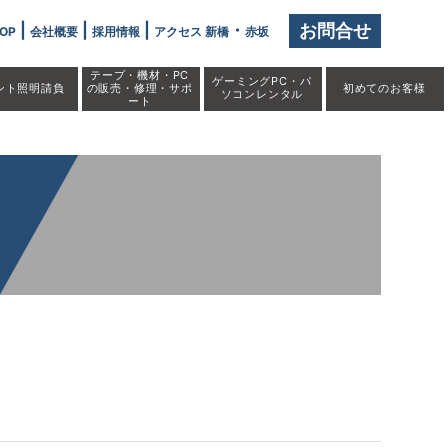
しました」" />
|
|
|
・
お問合せ
OP
会社概要
採用情報
アクセス 新橋
赤坂
テープ・機材・PC
ゲーミングPC・パ
ント照明請負
の販売・修理・サポ
初めての
お客様
ソコンレンタル
ート