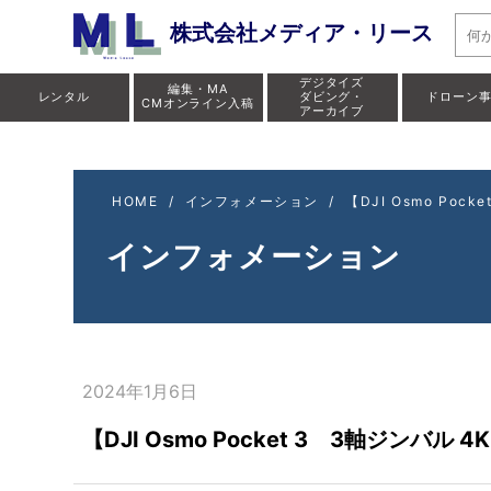
【DJI Osm
株式会社メディア・リース
デジタイズ
編集・MA
レンタル
ダビング・
ドローン
CMオンライン入稿
アーカイブ
HOME
/
インフォメーション
/
【DJI Osmo Po
インフォメーション
2024年1月6日
【DJI Osmo Pocket 3 3軸ジンバ