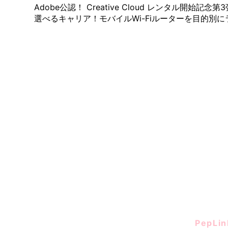
Adobe公認！ Creative Cloud レンタル開始記念第
選べるキャリア！モバイルWi-Fiルーターを目的別
Wi-F
自分のデバイスからネットに情報を送る速
1
PepLi