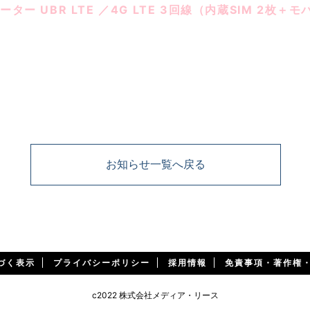
Mルーター UBR LTE ／4G LTE 3回線（内蔵SIM 2枚＋
オンライン会議のZoom、Skype、Microsoft Teams、
ファイル転送など、何の目的でもご利用いただけます。
ト配信をする場合は、Live Shell Xなどのエンコーダーが
お知らせ一覧へ戻る
づく表示
プライバシーポリシー
採用情報
免責事項・著作権
c2022 株式会社メディア・リース