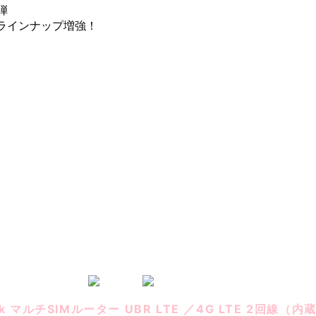
3弾
にラインナップ増強！
iの上り・下りとは、簡単に言うとアップロードとダウンロードの
度のことを上り速度、ネットから自分のデバイスに情報を持っ
業務として、失敗が許されない配信を請け負う場合、
回線だけのモバイルWi-Fiルーターでは、回線状況や通信品質に
生中継が中断したり、画質が悪くなることも想定されます。
業務で利用される場合は、光回線などの固定回線を利用するか
モバイル回線（＋固定回線）などを
最大4回線まで束ねて使用ができる
下記のマルチSIMルーターの利用をおすすめ致します。
nk マルチSIMルーター UBR LTE ／4G LTE 2回線（内