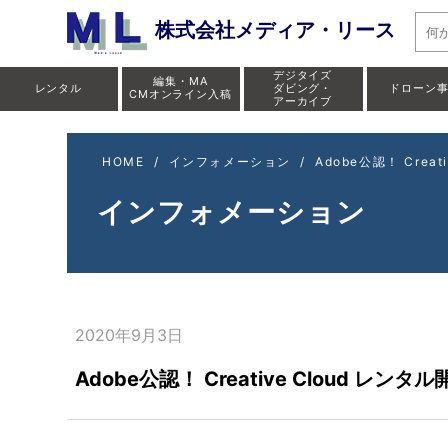
株式会社メディア・リース
デジタイズ
編集・MA
レンタル
ダビング・
ドローン
CMオンライン入稿
アーカイブ
HOME
/
インフォメーション
/
Adobe公認！ Cre
インフォメーション
2020年9月3日
Adobe公認！ Creative Clou