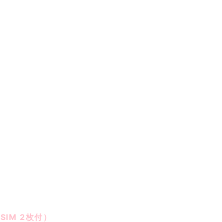
ことです。
てくる速度のことを下り速度と言います。
より
、
蔵SIM 2枚付）