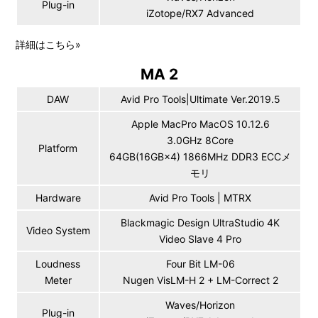
Plug-in
iZotope/RX7 Advanced
詳細はこちら
»
MA 2
DAW
Avid Pro Tools|Ultimate Ver.2019.5
Apple MacPro MacOS 10.12.6
3.0GHz 8Core
Platform
64GB(16GB×4) 1866MHz DDR3 ECCメ
モリ
Hardware
Avid Pro Tools | MTRX
Blackmagic Design UltraStudio 4K
Video System
Video Slave 4 Pro
Loudness
Four Bit LM-06
Meter
Nugen VisLM-H 2 + LM-Correct 2
Waves/Horizon
Plug-in