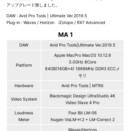
アップグレード致しました。
DAW : Avid Pro Tools | Ultimate Ver.2019.5
Plug-in : Waves / Horizon iZotope / RX7 Advanced
MA 1
DAW
Avid Pro Tools|Ultimate Ver.2019.5
Apple MacPro MacOS 10.12.6
3.0GHz 8Core
Platform
64GB(16GB×4) 1866MHz DDR3 ECCメ
モリ
Hardware
Avid Pro Tools | MTRX
Blackmagic Design UltraStudio 4K
Video System
Video Slave 4 Pro
Loudness
Four Bit LM-06
Meter
Nugen VisLM-H 2 + LM-Correct 2
Waves/Horizon