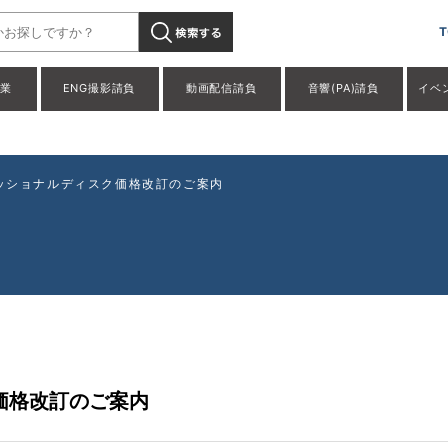
XDCAM 用プロフェッショナルディスク価格改訂のご案内」" /
T
事業
ENG撮影請負
動画配信請負
音響(PA)請負
イベ
ェッショナルディスク価格改訂のご案内
ク価格改訂のご案内