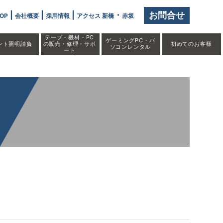
>
|
|
|
・
お問合せ
OP
会社概要
採用情報
アクセス 新橋
赤坂
テープ・機材・PC
ゲーミングPC・パ
ント照明請負
の販売・修理・サポ
初めての
お客様
ソコンレンタル
ート