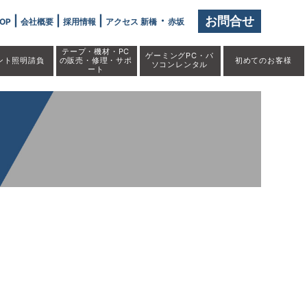
|
|
|
・
お問合せ
OP
会社概要
採用情報
アクセス 新橋
赤坂
テープ・機材・PC
ゲーミングPC・パ
ント照明請負
の販売・修理・サポ
初めての
お客様
ソコンレンタル
ート