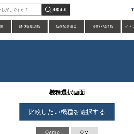
T
事業
ENG撮影請負
動画配信請負
音響(PA)請負
イベ
機種選択画面
Osmo
OM