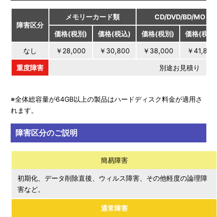
メモリーカード類
CD/DVD/BD/MO
障害区分
価格
(税別)
価格
(税込)
価格
(税別)
価格
(税込
なし
￥28,000
￥30,800
￥38,000
￥41,800
重度障害
別途お見積り
※全体総容量が64GB以上の製品はハードディスク料金が適用さ
れます。
障害区分のご説明
簡易障害
初期化、データ削除直後、ウィルス障害、その他軽度の論理障
害など。
通常障害