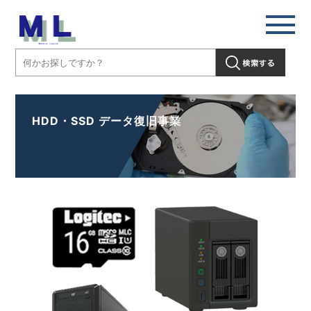
HDD・SSD データ復旧事業​