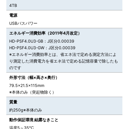
4TB
電源
USBバスパワー
エネルギー消費効率（2011年4月改定）
HD-PSF4.0U3-GB：J区分0.00039
HD-PSF4.0U3-GW：J区分0.00039
※エネルギー消費効率とは、省エネ法で定める測定方法によ
り測定した消費電力を省エネ法で定める記憶容量で除したも
のです
外形寸法（幅×高さ×奥行）
79.5×21.5×115mm
※本体のみ（突起物除く）
質量
約250g※本体のみ
動作保証環境 結露なきこと
温度5～35℃