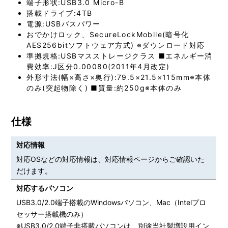
端子形状:USB3.0 Micro-B
搭載ドライブ:4TB
電源:USBバスパワー
おでかけロック、SecureLockMobile(暗号化
AES256bitソフトウェア方式) ※ダウンロード対応
準拠規格:USBマスストレージクラス ■エネルギー消
費効率:J区分0.00080(2011年4月改定)
外形寸法(幅×高さ×奥行):79.5×21.5×115mm※本体
のみ(突起物除く) ■質量:約250g※本体のみ
仕様
対応情報
対応OSなどの対応情報は、
対応情報ページ
からご確認いた
だけます。
対応するパソコン
USB3.0/2.0端子搭載のWindowsパソコン、Mac（Intelプロ
セッサー搭載機のみ）
※USB3.0/2.0端子非搭載パソコンは、別途当社製増設用イン