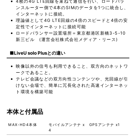
4枚の4G LTE回線を束ねて通信を行い、ロードバラ
ンスルーター側で4本のSIMのデータを1つに統合し、
インターネットに接続。
理論値として4G LTE回線の4倍のスピードと4倍の安
定性でインターネットに接続可能
ロードバランサー設置場所＝東京都港区新橋3-5-10
新三ビル (運営会社株式会社メディア・リース)
■LiveU solo Plusとの違い
映像以外の信号も利用できること、双方向のネットワ
ークであること。
テレビ会議などの双方向性コンテンツや、光回線が引
けない会場で、簡単に冗長化された高速インターネッ
ト環境を構築可能
本体と付属品
MAX-HD4本体
モバイルアンテナ x
GPSアンテナ x1
4