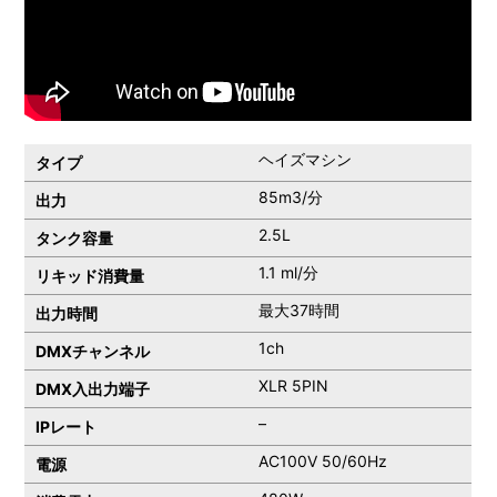
ヘイズマシン
タイプ
85m3/分
出力
2.5L
タンク容量
1.1 ml/分
リキッド消費量
最大37時間
出力時間
1ch
DMXチャンネル
XLR 5PIN
DMX入出力端子
–
IPレート
AC100V 50/60Hz
電源