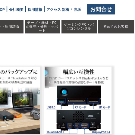
|
|
|
・
お問合せ
OP
会社概要
採用情報
アクセス 新橋
赤坂
テープ・機材・PC
ゲーミングPC・パ
ント照明請負
の販売・修理・サポ
初めての
お客様
ソコンレンタル
ート
ク