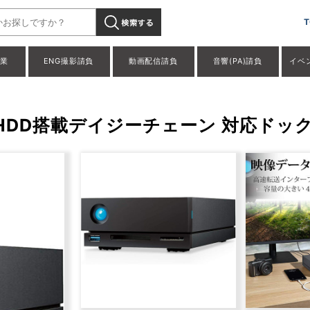
T
事業
ENG撮影請負
動画配信請負
音響(PA)請負
イベ
B 大容量HDD搭載デイジーチェーン 対応ドッ