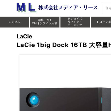
株式会社メディア・リース
デジタイズ
編集・MA
レンタル
ダビング・
ドローン
CMオンライン入稿
アーカイブ
LaCie
LaCie 1big Dock 16T