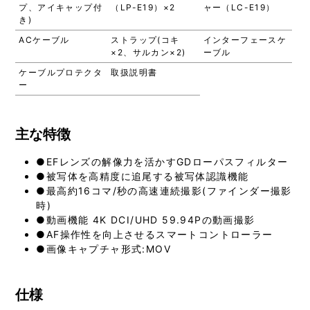
プ、アイキャップ付
（LP-E19）×2
ャー（LC-E19）
き)
ACケーブル
ストラップ(コキ
インターフェースケ
×2、サルカン×2)
ーブル
ケーブルプロテクタ
取扱説明書
ー
主な特徴
●EFレンズの解像力を活かすGDローパスフィルター
●被写体を高精度に追尾する被写体認識機能
●最高約16コマ/秒の高速連続撮影(ファインダー撮影
時)
●動画機能 4K DCI/UHD 59.94Pの動画撮影
●AF操作性を向上させるスマートコントローラー
●画像キャプチャ形式:MOV
仕様