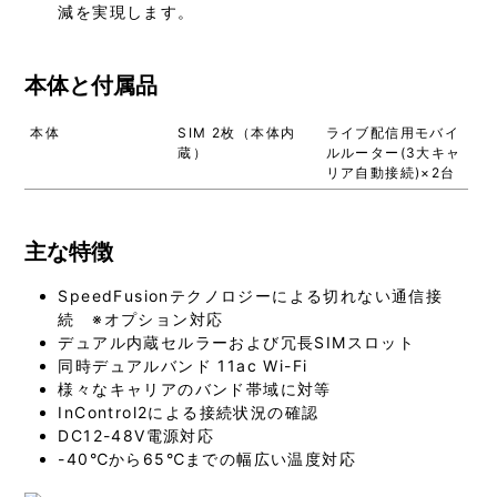
減を実現します。
本体と付属品
本体
SIM 2枚（本体内
ライブ配信用モバイ
蔵）
ルルーター(3大キャ
リア自動接続)×2台
主な特徴
SpeedFusionテクノロジーによる切れない通信接
続 ※オプション対応
デュアル内蔵セルラーおよび冗長SIMスロット
同時デュアルバンド 11ac Wi-Fi
様々なキャリアのバンド帯域に対等
InControl2による接続状況の確認
DC12-48V電源対応
-40℃から65℃までの幅広い温度対応