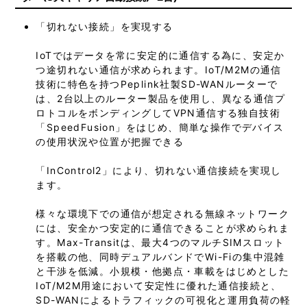
「切れない接続」を実現する
IoTではデータを常に安定的に通信する為に、安定か
つ途切れない通信が求められます。IoT/M2Mの通信
技術に特色を持つPeplink社製SD-WANルーターで
は、2台以上のルーター製品を使用し、異なる通信プ
ロトコルをボンディングしてVPN通信する独自技術
「SpeedFusion」をはじめ、簡単な操作でデバイス
の使用状況や位置が把握できる
「InControl2」により、切れない通信接続を実現し
ます。
様々な環境下での通信が想定される無線ネットワーク
には、安全かつ安定的に通信できることが求められま
す。Max-Transitは、最大4つのマルチSIMスロット
を搭載の他、同時デュアルバンドでWi-Fiの集中混雑
と干渉を低減。小規模・他拠点・車載をはじめとした
IoT/M2M用途において安定性に優れた通信接続と、
SD-WANによるトラフィックの可視化と運用負荷の軽