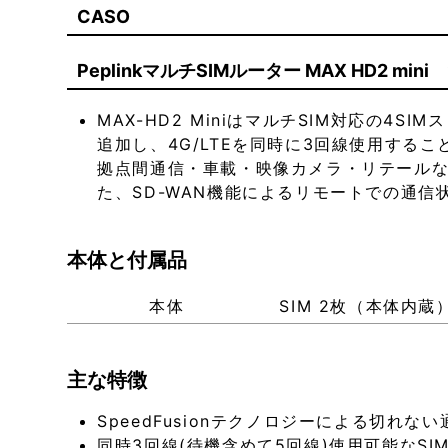
CASO
PeplinkマルチSIMルーター MAX HD2 mi
MAX-HD2 MiniはマルチSIM対応の4
追加し、4G/LTEを同時に3回線使用する
拠点間通信・車載・映像カメラ・リテールなど
た、SD-WAN機能によるリモートでの通
本体と付属品
本体
SIM 2枚（本体内蔵
主な特徴
SpeedFusionテクノロジーによる切れな
同時3回線(待機含めて5回線)使用可能なSI