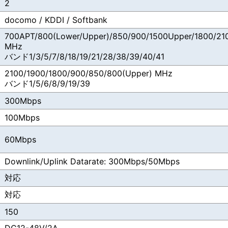
2
docomo / KDDI / Softbank
700APT/800(Lower/Upper)/850/900/1500Upper/1800/
MHz
バンド1/3/5/7/8/18/19/21/28/38/39/40/41
2100/1900/1800/900/850/800(Upper) MHz
バンド1/5/6/8/9/19/39
300Mbps
100Mbps
60Mbps
Downlink/Uplink Datarate: 300Mbps/50Mbps
対応
対応
150