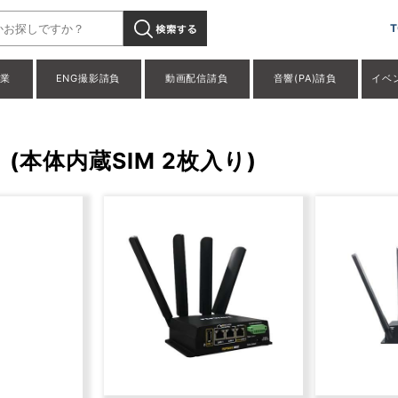
T
事業
ENG撮影請負
動画配信請負
音響(PA)請負
イベ
 (本体内蔵SIM 2枚入り)