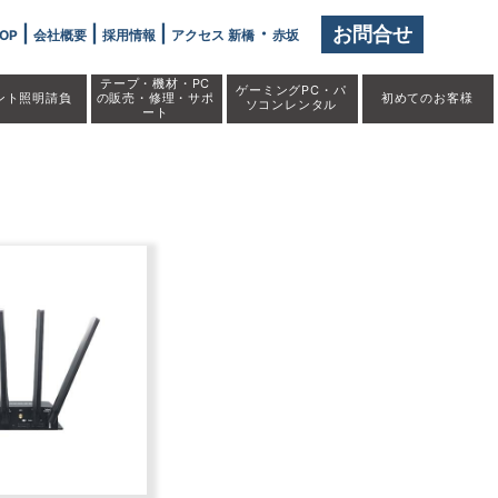
|
|
|
・
お問合せ
OP
会社概要
採用情報
アクセス 新橋
赤坂
テープ・機材・PC
ゲーミングPC・パ
ント照明請負
の販売・修理・サポ
初めての
お客様
ソコンレンタル
ート