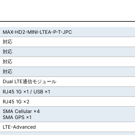
MAX-HD2-MINI-LTEA-P-T-JPC
対応
対応
対応
対応
Dual LTE通信モジュール
RJ45 1G ×1 / USB ×1
RJ45 1G ×2
SMA Cellular ×4
SMA GPS ×1
LTE-Advanced