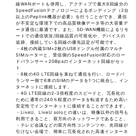
線WANポートも併用し、アクティブで最大9回線分の
SpeedFusionテクノロジーによるボンディング（2台
以上のPeplink機器が必要）を行うことができ、通信
が不安定な環境下での高品質映像データ等の大容量デ
ータ通信に最適です。また、SD-WAN機能によるリモ
ートでの通信状況/回線品質の可視化や、デバイスの
追跡、接続している回線の優先設定が可能です。
・4枚の内蔵SIM+2枚のUSBドングル付属のマルチ
SIMルーターと、受信側のSpeedFusion対応のロー
ドバランサー＋2GBpsのインターネット回線がセッ
ト
・6枚の4G LTE回線を束ねて通信を行い、ロードバ
ランサー側で6本のSIMのデータを1つに統合し、イン
ターネットに接続します。
・4G LTE回線の2-3倍程度のスピードと、冗長化の
ために通常の240％程度のデータを転送するため高い
安定性でインターネットに接続することができます。
・LiveU、LiveU soloとの違いは、映像以外の信号も
利用できること、双方向のネットワークであること。
・テレビ会議などの双方向性コンテンツや、光回線が
引けない会場で、簡単に冗長化された高速インターネ