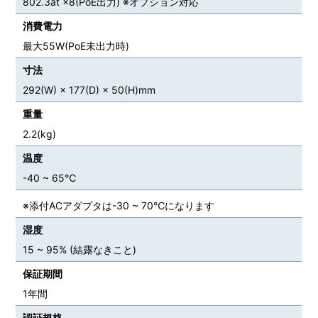
802.3at ×8(PoE出力) ※オプション対応
消費電力
最大55W(PoE未出力時)
寸法
292(W) × 177(D) × 50(H)mm
重量
2.2(kg)
温度
-40 ~ 65℃
※添付ACアダプタは-30 ~ 70℃になります
湿度
15 ~ 95% (結露なきこと)
保証期間
1年間
認証規格