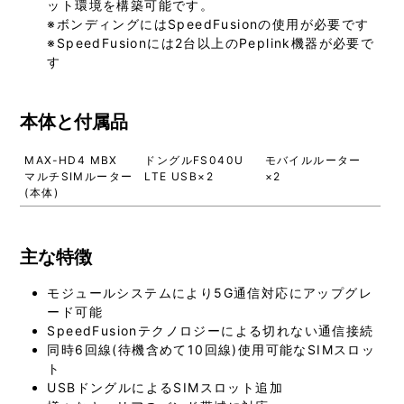
ット環境を構築可能です。
※ボンディングにはSpeedFusionの使用が必要です
※SpeedFusionには2台以上のPeplink機器が必要で
す
本体と付属品
MAX-HD4 MBX
ドングルFS040U
モバイルルーター
マルチSIMルーター
LTE USB×2
×2
(本体)
主な特徴
モジュールシステムにより5G通信対応にアップグレ
ード可能
SpeedFusionテクノロジーによる切れない通信接続
同時6回線(待機含めて10回線)使用可能なSIMスロッ
ト
USBドングルによるSIMスロット追加