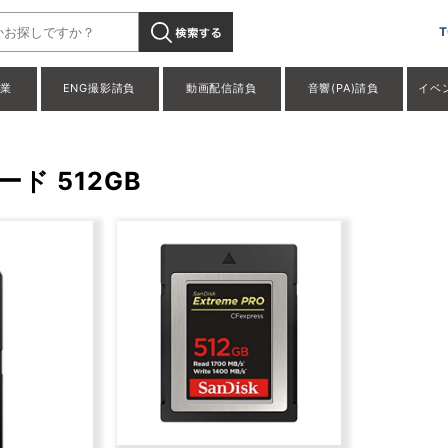
T
事業
ENG撮影請負
動画配信請負
音響(PA)請負
イベ
カード 512GB