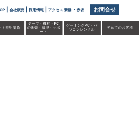
|
|
|
・
お問合せ
OP
会社概要
採用情報
アクセス 新橋
赤坂
テープ・機材・PC
ゲーミングPC・パ
ント照明請負
の販売・修理・サポ
初めての
お客様
ソコンレンタル
ート