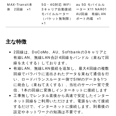
MAX-Transit本
5G・4G対応 WiFi
au 5G モバイルル
体 2回線 ×1
3キャリア自動接続
ーター X11 NAR01
モバイルルーター
AU回線 有線LAN
（パケット無制限）
ポート内蔵 ×1
×1
主な特徴
2回線は、DoCoMo、AU、Softbankの3キャリアと
有線LAN、無線LAN合計4回線をバンドル（束ねて回
線を太くする）しております。
有線LAN、無線LAN接続を追加し、最大4回線の複数
回線でバラバラに送出されたデータを束ねて通信を行
い、ロードバランスルーター側でSIMのデータを1つ
に統合し（束ねて太くする）、当社のサーバー室で受
信、1本の回線に変換しインターネットに接続します
工事無しでレンタル直後から高速で安定したインター
ネット回線をご利用いただけます。電源をいれて接続
するだけで、インターネットに接続します。到着後の
設定やネットワークの知識は不要です。