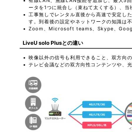
有線LAN、無線LAN接続を追加し、最大
ータを1つに統合し（束ねて太くする）、当
工事無しでレンタル直後から高速で安定し
す。到着後の設定やネットワークの知識は
Zoom、Microsoft teams、Sky
LiveU solo Plusとの違い
映像以外の信号も利用できること、双方向
テレビ会議などの双方向性コンテンツや、