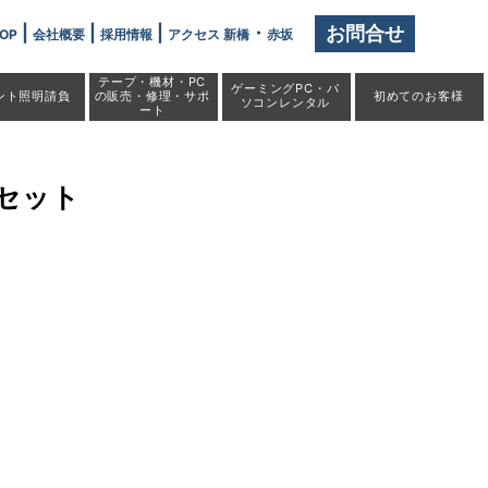
|
|
|
・
お問合せ
OP
会社概要
採用情報
アクセス 新橋
赤坂
テープ・機材・PC
ゲーミングPC・パ
ント照明請負
の販売・修理・サポ
初めての
お客様
ソコンレンタル
ート
線セット