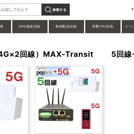
T
事業
ENG撮影請負
動画配信請負
音響(PA)請負
イベ
4G×2回線）MAX-Transit 5回