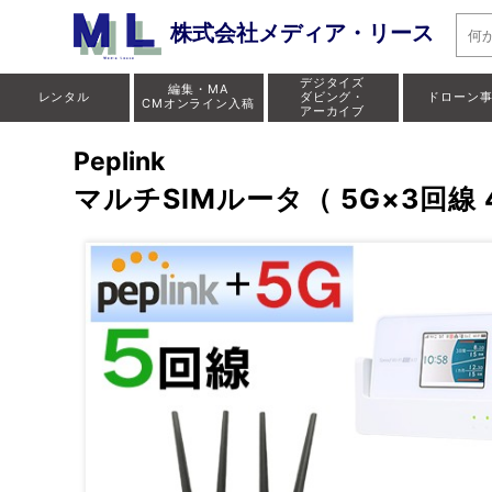
株式会社メディア・リース
デジタイズ
編集・MA
レンタル
ダビング・
ドローン
CMオンライン入稿
アーカイブ
Peplink
マルチSIMルータ（ 5G×3回線 