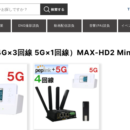
T
事業
ENG撮影請負
動画配信請負
音響(PA)請負
イベ
4G×3回線 5G×1回線）MAX-HD2 Mi