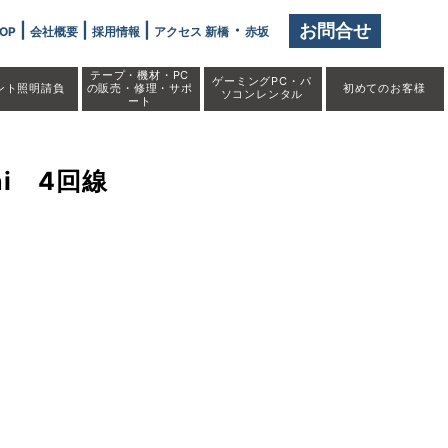
|
|
|
・
お問合せ
OP
会社概要
採用情報
アクセス 新橋
赤坂
テープ・機材・PC
ゲーミングPC・パ
ント照明請負
の販売・修理・サポ
初めての
お客様
ソコンレンタル
ート
ni 4回線