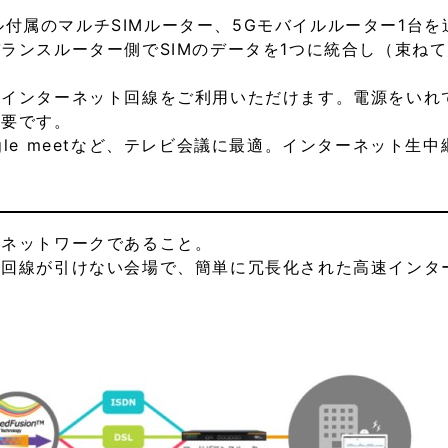
ングル付属のマルチSIMルーター、5Gモバイルルーター1
ランスルーター側でSIMのデータを1つに統合し（束ね
たインターネット回線をご利用いただけます。電源をいれ
不要です。
pe、Google meetなど、テレビ会議に最適。インターネッ
のネットワークであること。
光回線が引けない会場で、簡単に冗長化された高速インタ