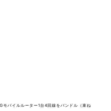
ー、5Gモバイルルーター1台4回線をバンドル（束ね