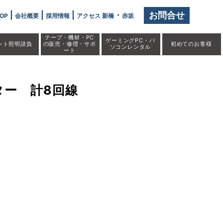
|
|
|
・
お問合せ
OP
会社概要
採用情報
アクセス 新橋
赤坂
テープ・機材・PC
ゲーミングPC・パ
ント照明請負
の販売・修理・サポ
初めての
お客様
ソコンレンタル
ート
ーター 計8回線