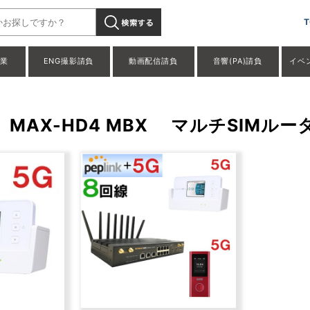
T
事業
ENG撮影請負
動画配信請負
音響(PA)請負
イベ
) MAX-HD4 MBX マルチSIMル