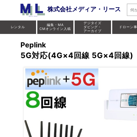
株式会社メディア・リース
デジタイズ
編集・MA
レンタル
ダビング・
ドローン
CMオンライン入稿
アーカイブ
Peplink
5G対応(4G×4回線 5G×4回線