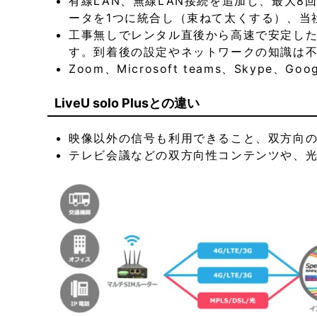
有線LAN、無線LAN接続を追加し、最大
ータを1つに統合し（束ねて太くする）、当
工事無しでレンタル直後から高速で安定し
す。到着後の設定やネットワークの知識は
Zoom、Microsoft teams、Sky
LiveU solo Plusとの違い
映像以外の信号も利用できること、双方向
テレビ会議などの双方向性コンテンツや、