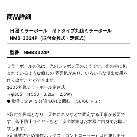
商品詳細
日照 ミラーボール 吊下タイプ丸鏡ミラーボール
NMB-3324P（取付金具式・定速式）
型番 NMB3324P
ミラーボールの光は、光のシャボン玉のようです。光の中に包
まれているような癒しの 雰囲気があり、いろいろな演出効果を
作り出すことができます。
φ305丸鏡ミラーボール定速式
（φ305 Ｈ550 3.2㎏ 2.5W）
● 動作 : 定速 １分間 1.0/1.2 回転 （50/60 Ｈｚ）
※取付金具式となり、天井にネジなどで固定する工事が必要で
す。落下防止ワイヤ－など、安全対策はお客様ご自身でお願い
致します。
※定速式のため操作ボックス（コントローラー）は付属しませ