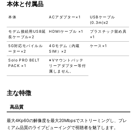
本体と付属品
本体
ACアダプター×1
USBケーブル
(0.3m)x2
モデム接続用USB延
HDMIケーブル ×1
プラスチック留め具
長ケーブル×2
×1
5G対応モバイルル
4Gモデム（内蔵
ケース×1
ーター×2
SIM）×2
Solo PRO BELT
※Vマウントバッテ
PACK ×1
リーアダプター等付
属しません。
主な特徴
高品質
最大4Kp60の解像度を最大20Mbpsでストリーミングし、プレ
ミアム品質のライブビューイングで視聴者を魅了します。