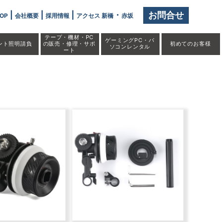
|
|
|
・
お問合せ
OP
会社概要
採用情報
アクセス 新橋
赤坂
テープ・機材・PC
ゲーミングPC・パ
ント照明請負
の販売・修理・サポ
初めての
お客様
ソコンレンタル
ート