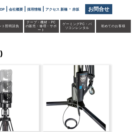
|
|
|
・
お問合せ
OP
会社概要
採用情報
アクセス 新橋
赤坂
テープ・機材・PC
ゲーミングPC・パ
ント照明請負
の販売・修理・サポ
初めての
お客様
ソコンレンタル
ート
)