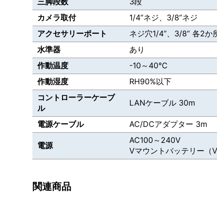
三脚段数
3段
カメラ取付
1/4”ネジ、3/8”ネジ
アクセサリーポート
ネジ穴1/4”、3/8” 各2か
水準器
あり
作動温度
-10～40℃
作動湿度
RH90%以下
コントローラーケーブ
LANケーブル 30m
ル
電源ケーブル
AC/DCアダプター 3m
AC100～240V
電源
Vマウントバッテリー（V
関連商品