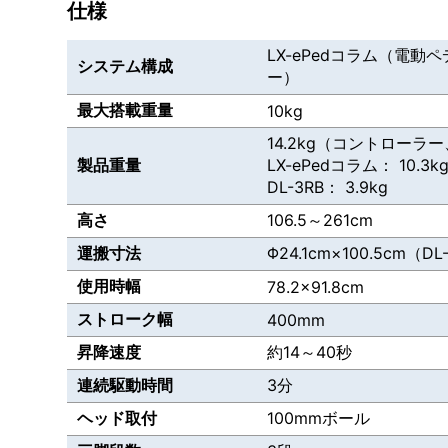
仕様
LX-ePedコラム（電動ペデスタル）
システム構成
ー）
最大搭載重量
10kg
14.2kg（コントローラ
製品重量
LX-ePedコラム： 10.3k
DL-3RB： 3.9kg
高さ
106.5～261cm
運搬寸法
Φ24.1cm×100.5cm（D
使用時幅
78.2×91.8cm
ストローク幅
400mm
昇降速度
約14～40秒
連続駆動時間
3分
ヘッド取付
100mmボール