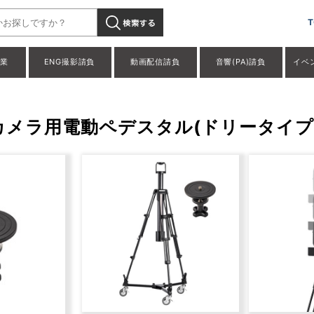
T
事業
ENG撮影請負
動画配信請負
音響(PA)請負
イベ
o PTZカメラ用電動ペデスタル(ドリータイプ