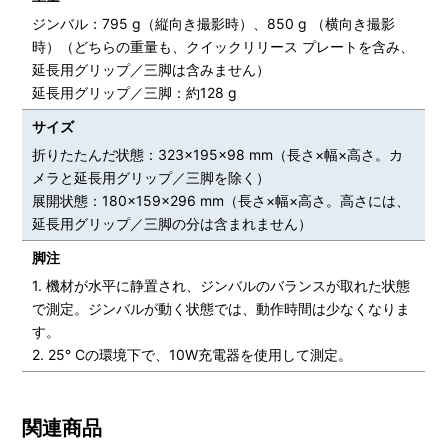
ジンバル：795 g（縦向き撮影時）、850 g （横向き撮影
時）（どちらの重量も、クイックリリース プレートを含み、
延長用グリップ／三脚は含みません）
延長用グリップ／三脚：約128 g
サイズ
折りたたんだ状態：323×195×98 mm（長さ×幅×高さ。カ
メラと延長用グリップ／三脚を除く）
展開状態：180×159×296 mm（長さ×幅×高さ。高さには、
延長用グリップ／三脚の分は含まれません）
脚注
1. 機材が水平に静置され、ジンバルのバランスが取れた状態
で測定。ジンバルが動く状態では、動作時間は少なくなりま
す。
2. 25° Cの環境下で、10W充電器を使用して測定。
関連商品