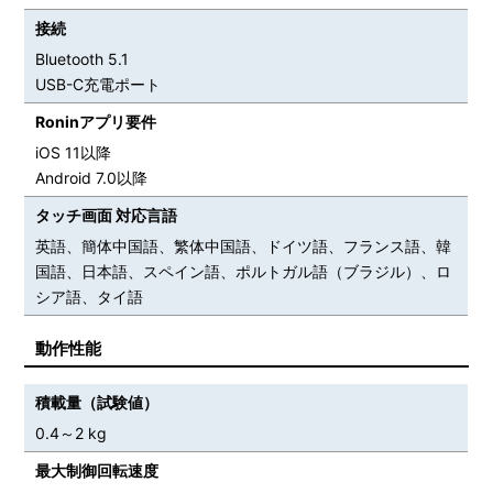
接続
Bluetooth 5.1
USB-C充電ポート
Roninアプリ要件
iOS 11以降
Android 7.0以降
タッチ画面 対応言語
英語、簡体中国語、繁体中国語、ドイツ語、フランス語、韓
国語、日本語、スペイン語、ポルトガル語（ブラジル）、ロ
シア語、タイ語
動作性能
積載量（試験値）
0.4～2 kg
最大制御回転速度