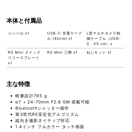
本体と付属品
ジンバル x1
USB-C 充電ケーブ
L型マルチカメラ制
ル (40cm) x1
御ケーブル（USB-
C、30 cm）x
RS Mini クイック
RS Mini 三脚 x1
ねじキット x1
リリースプレート
x1
主な特徴
軽量設計795 g
α7 + 24-70mm F2.8 GM 搭載可能
Bluetoothシャッター操作
第3世代RS安定化アルゴリズム
縦向き撮影ネイティブ対応
1.4インチ フルカラー タッチ画面