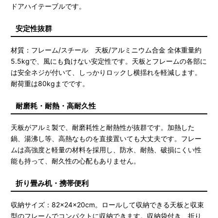
ドアハイテーブルです。
安定性抜群
材質：フレーム/スチール 天板/アルミニウム合金 全体重量約
5.5kgで、風にも負けない安定性です。天板とフレームの各部に
は安全ネジが付いて、しっかりロックし横揺れを軽減します。
耐荷重は80kgまでです。
耐磨耗・耐熱・高耐久性
天板がアルミ製で、耐磨耗性と耐熱性が抜群です。加熱した
鍋、湯沸し等、高熱なものを直接置いても大丈夫です。フレー
ムは高強度と軽量の材料を採用し、防水、耐熱、破損にくい性
能も持って、耐久性の心配もありません。
折り畳み机・携帯便利
収納サイズ：82×24×20cm。ロールして収納できる天板と収束
型のフレームでコンパクトに収納できます。収納袋付き、折り