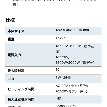
間）
仕様
482 x 408 x 215 mm
本体サイズ
17.2kg
重量
AC110V, 1500W（標準在
庫）
電源入力
AC220V,
1500W/3000W（取寄せ)
10m
最大噴射高
5W×35個
LED
AC110Vモデル: 約7分
ヒーティング時間
AC220Vモデル: 約5分
8秒
最大連続噴射時間
55000cuft/分