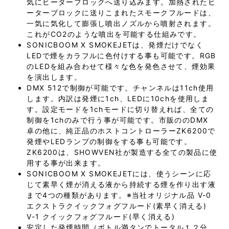
気にヒーターブロックへ送り込みます。加熱されたヒ
ーターブロックに送りこまれたスモークフルードは、
一気に気化して膨張し噴出ノズルから噴射されます。
これがCO2のような噴出を可能する仕組みです。
SONICBOOM X SMOKEJETは、発煙だけでなく
LEDで煙をカラフルに色付けする事も可能です。RGB
のLEDを組み合わせて様々な色を発色させて、煙効果
を演出します。
DMX 512で制御が可能です。チャンネルは11ch使用
します。内訳は発煙に1ch、LEDに10chを使用しま
す。設定モードを1chモードに切り替えれば、全ての
制御を1chのみで行う事が可能です。市販ののDMX
卓の他に、純正品のホストコントローラーZK6200で
発煙やLEDランプの制御をする事も可能です。
ZK6200は、SHOWVEN社が製造する全ての製品に使
用する事が出来ます。
SONICBOOM X SMOKEJETには、使うシーンに応
じて素早く煙が消える液から持続する煙を作り出す液
まで4つの種類があります。※当社オリジナル品 V-0
エクストラクイックフォグフルード(素早く消える)
V-1 クイックフォグフルード(早く消える)
安定した発煙時間（ボトル満タンでトータル１２分