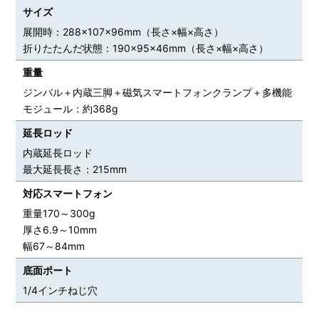
サイズ
展開時：288×107×96mm（長さ×幅×高さ）
折りたたんだ状態：190×95×46mm（長さ×幅×高さ）
重量
ジンバル＋内蔵三脚＋磁気スマートフォンクランプ＋多機能
モジュール：約368g
延長ロッド
内蔵延長ロッド
最大延長長さ：215mm
対応スマートフォン
重量170～300g
厚さ6.9～10mm
幅67～84mm
底面ポート
1/4インチねじ穴