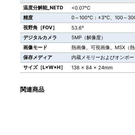
温度分解能_NETD
<0.07℃
精度
0～100℃：±3℃、100～
視野角［FOV］
53.6°
デジタルカメラ
5MP（解像度）
画像モード
熱画像、可視画像、MSX（
保存メディア
内蔵メモリーおよびオンボードのF
サイズ［L×W×H］
138 × 84 × 24mm
関連商品