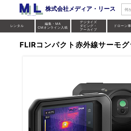
株式会社メディア・リース
デジタイズ
編集・MA
レンタル
ダビング・
ドローン
CMオンライン入稿
アーカイブ
FLIRコンパクト赤外線サーモグ