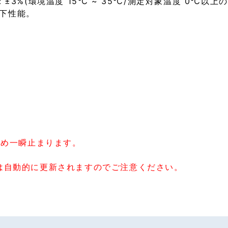
：±3%(環境温度 15℃ ~ 35℃/測定対象温度 0℃以上の
落下性能。
ため一瞬止まります。
プションは自動的に更新されますのでご注意ください。