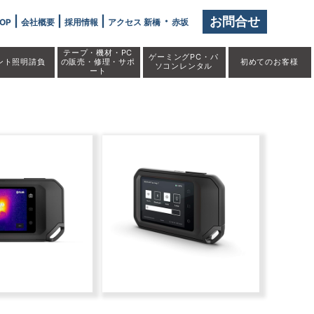
|
|
|
・
お問合せ
OP
会社概要
採用情報
アクセス 新橋
赤坂
テープ・機材・PC
ゲーミングPC・パ
ント照明請負
の販売・修理・サポ
初めての
お客様
ソコンレンタル
ート