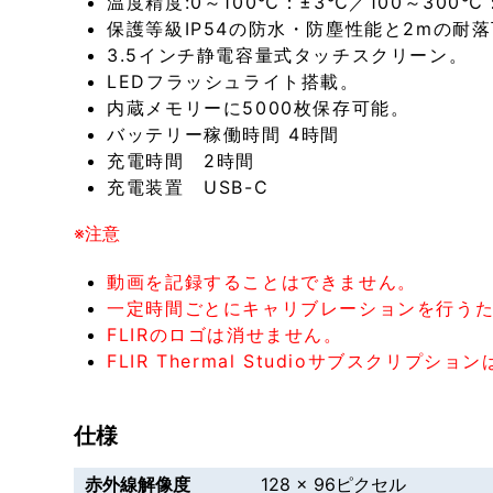
温度精度:0～100℃：±3℃／100～300℃
保護等級IP54の防水・防塵性能と2mの耐
3.5インチ静電容量式タッチスクリーン。
LEDフラッシュライト搭載。
内蔵メモリーに5000枚保存可能。
バッテリー稼働時間 4時間
充電時間 2時間
充電装置 USB-C
※注意
動画を記録することはできません。
一定時間ごとにキャリブレーションを行う
FLIRのロゴは消せません。
FLIR Thermal Studioサブスクリ
仕様
赤外線解像度
128 × 96ピクセル