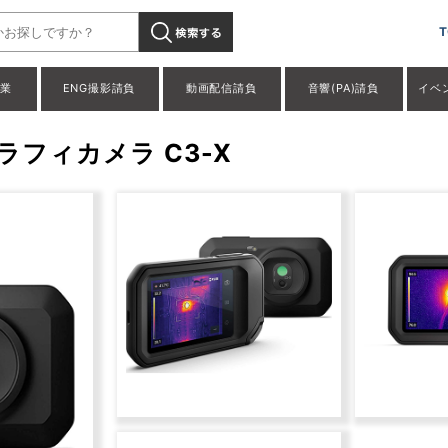
T
事業
ENG撮影請負
動画配信請負
音響(PA)請負
イベ
ラフィカメラ C3-X