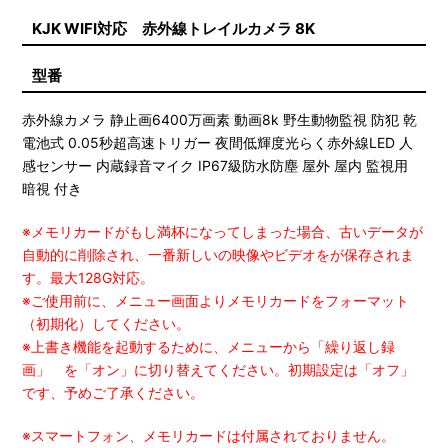
KJK WIFI対応 赤外線トレイルカメラ 8K
型番
赤外線カメラ 静止画6400万画素 動画8k 野生動物監視 防犯 乾
電池式 0.05秒超高速トリガー 夜間低輝度光らく赤外線LED 人
感センサー 内蔵録音マイク IP67級防水防塵 屋外 屋内 監視用
暗視 付き
※メモリカードがもし満杯になってしまった場合、古いデータが
自動的に削除され、一番新しいの映像やビデオをが保存されま
す。最大128G対応。
※ご使用前に、メニュー画面よりメモリカードをフォーマット
（初期化）してください。
※上書き機能を起動するために、メニューから「繰り返し録
画」 を「オン」に切り替えてください。初期設定は「オフ」
です、予めご了承ください。
※スマートフォン、メモリカードは付属されておりません。