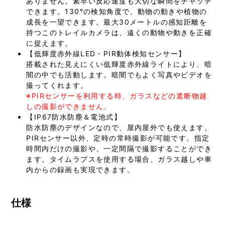
ありません。素早い反応速度も大切な瞬間をチャッチ
できます。130°の検知角度で、動物の動きや植物の
成長を一望できます。最大30メートルの感知距離を
持つこのトレイルカメラは、遠くの動物や動きを正確
に捉えます。
【低輝度赤外線LED・PIR動体検知センサー】
搭載された見えにくい低輝度赤外線ライトにより、暗
闇の中でも活動します。暗闇でもよく写真やビデオを
撮ってくれます。
※PIRセンサーを利用する時、ガラスなどの遮断物越
しの撮影ができません。
【IP67防水防塵＆電池式】
防水防塵のデザインなので、屋内屋外でも使えます。
PIRセンサー以外、定時の常時撮影が可能です。指定
時間内だけの撮影や、一定間隔で撮影することができ
ます。タイムラプスを使用する場合、ガラス越しや車
内からの録画も実現できます。
仕様