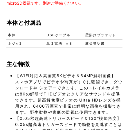
microSD収録です。別途ご準備ください。
本体と付属品
本体
USBケーブル
壁掛けブラケット
ネジ×３
単３電池 ×８
取扱説明書
主な特徴
【WIFI対応＆高画質8Kビデオ＆64MP鮮明画像】
スマホアプリでビデオや写真がすぐに確認でき、ダウ
ンロードや シェアーできます。このトレイルカメラ
は8Kの鮮明でFHDビデオとクリアなサウンドを提供
できます。超高解像度ビデオの Ultra HDレンズを採
用され、6400万画素で非常に鮮明な画像を撮影でき
ます。 野生動物や家庭の監視に使用できます。
【0.05秒超高速トリガースピード＆130°検知角度】
0.05s超高速トリガースピードで動物を見逃すことは