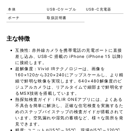
本体
USB-Cケーブル
USB-C充電器
ポーチ
取扱説明書
主な特徴
互換性: 赤外線カメラを携帯電話の充電ポートに直接
差し込み、USB-C 搭載の iPhone (iPhone 15 以降)
に接続します。
超解像度：Vivid IRテクノロジーは、画像を
160×120から320×240にアップスケールし、より精
細で鮮明な映像を実現します。640×480解像度のビ
ジュアルカメラは、リアルタイムで細部まで鮮明化す
るMSX技術を搭載しています。
熱探知検査ガイド：FLIR ONEアプリには、よくある
不具合を簡単に解決し、正確な住宅検査を実施するた
めのステップバイステップの検査ガイドが搭載されて
います。空気漏れや湿気の蓄積など、様々な箇所を発
見できます。
精度: ユニットが15℃～35℃、現場が5℃～120℃