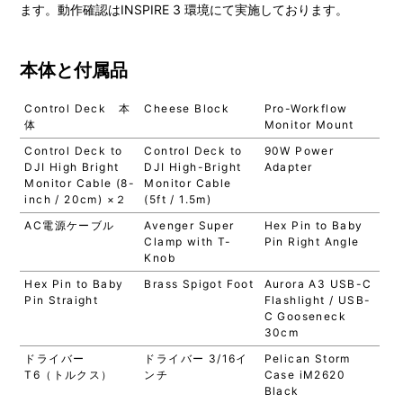
ます。動作確認はINSPIRE 3 環境にて実施しております。
本体と付属品
Control Deck 本
Cheese Block
Pro-Workflow
体
Monitor Mount
Control Deck to
Control Deck to
90W Power
DJI High Bright
DJI High-Bright
Adapter
Monitor Cable (8-
Monitor Cable
inch / 20cm) ×２
(5ft / 1.5m)
AC電源ケーブル
Avenger Super
Hex Pin to Baby
Clamp with T-
Pin Right Angle
Knob
Hex Pin to Baby
Brass Spigot Foot
Aurora A3 USB-C
Pin Straight
Flashlight / USB-
C Gooseneck
30cm
ドライバー
ドライバー 3/16イ
Pelican Storm
T6（トルクス）
ンチ
Case iM2620
Black