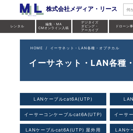
株式会社メディア・リース
デジタイズ
編集・MA
レンタル
ダビング・
ドローン
CMオンライン入稿
アーカイブ
HOME
/
イーサネット・LAN各種・オプチカル
イーサネット・LAN各種
LANケーブルcat6A(UTP)
LA
イーサーコンケーブルcat6A(UTP)
イーサー
LANケーブルcat6A(UTP) 屋外用
LANケ