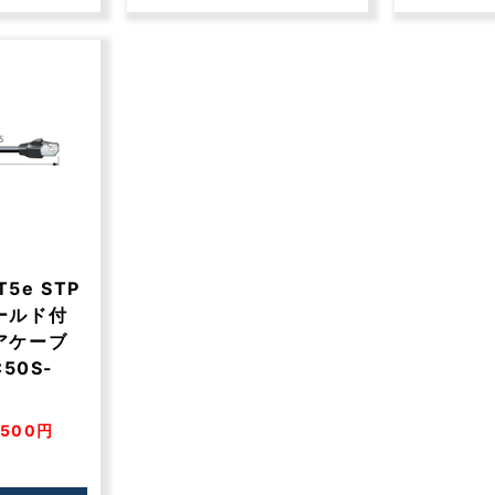
T5e STP
ールド付
アケーブ
50S-
500円