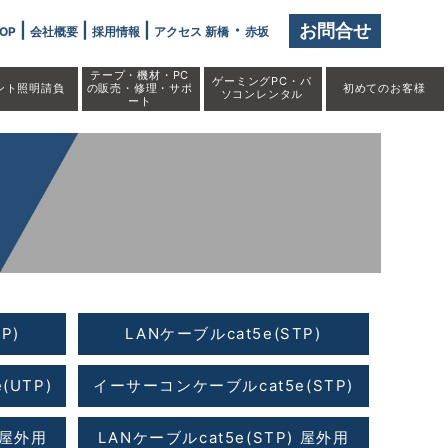
|
|
|
・
お問合せ
OP
会社概要
採用情報
アクセス 新橋
赤坂
テープ・機材・PC
ゲーミングPC・パ
ント照明請負
の販売・修理・サポ
初めての
お客様
ソコンレンタル
ート
P)
LANケーブルcat5e(STP)
UTP)
イーサーコンケーブルcat5e(STP)
 屋外用
LANケーブルcat5e(STP) 屋外用