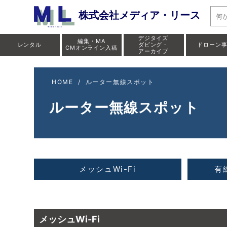
株式会社メディア・リース
デジタイズ
編集・MA
レンタル
ダビング・
ドローン
CMオンライン入稿
アーカイブ
HOME
/
ルーター無線スポット
ルーター無線スポット
メッシュWi-Fi
有
メッシュWi-Fi