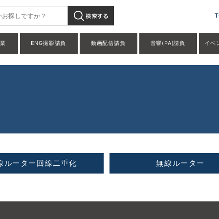
T
事業
ENG撮影請負
動画配信請負
音響(PA)請負
イベ
線ルーター回線二重化
無線ルーター