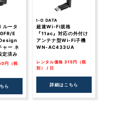
I-O DATA
N ルータ
超速Wi-Fi規格
0FR/E
『11ac』対応の外付け
Design
アンテナ型Wi-Fi子機
チャー ネ
WN-AC433UA
設定済み
レンタル価格 315円（税
50円（税
別） / 日
詳細はこちら
ちら