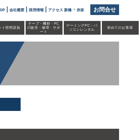
|
|
|
・
お問合せ
OP
会社概要
採用情報
アクセス 新橋
赤坂
テープ・機材・PC
ゲーミングPC・パ
ント照明請負
の販売・修理・サポ
初めての
お客様
ソコンレンタル
ート