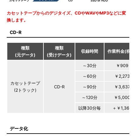
カセットテープからのデジタイズ、CDやWAVやMP3などに変
換します。
CD-R
種類
種類
収録時間
作業料金(税別
(元データ)
(受けデータ)
～30分
￥909
～60分
￥2,273
カセットテープ
CD-R
～90分
￥3,637
(2トラック)
～120分
￥5,000
以降30分毎
＋￥1,364
データ化