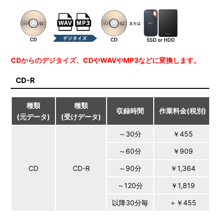
CDからのデジタイズ、CDやWAVやMP3などに変換します。
CD-R
種類
種類
収録時間
作業料金(税別)
(元データ)
(受けデータ)
～30分
￥455
～60分
￥909
CD
CD-R
～90分
￥1,364
～120分
￥1,819
以降30分毎
＋￥455