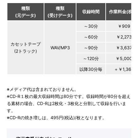
種類
種類
収録時間
作業料金(税別
(元データ)
(受けデータ)
～30分
￥909
～60分
￥2,273
カセットテープ
WAV/MP3
～90分
￥3,637
(2トラック)
～120分
￥5,000
以降30分毎
＋￥1,364
※メディア代は含まれておりません。
※CD-R１枚の最大収録時間は80分です。収録時間が80分を超え
る素材の場合、CD-Rは2枚化・3枚化と分割して収録を行いま
す。
※CD-Rの焼き増しは、495円(税込)/枚となります。