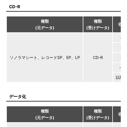
CD-R
種類
種類
収録
(元データ)
(受けデータ)
～3
～6
ソノラマシート、レコードSP、EP、LP
CD-R
～9
～1
以降3
データ化
種類
種類
収録
(元データ)
(受けデータ)