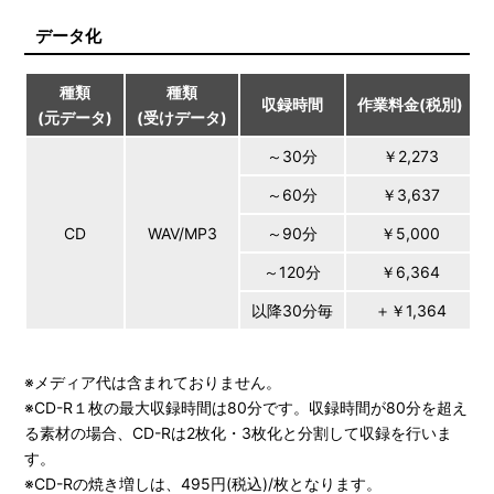
データ化
種類
種類
収録時間
作業料金(税別)
(元データ)
(受けデータ)
～30分
￥2,273
～60分
￥3,637
CD
WAV/MP3
～90分
￥5,000
～120分
￥6,364
以降30分毎
＋￥1,364
※メディア代は含まれておりません。
※CD-R１枚の最大収録時間は80分です。収録時間が80分を超え
る素材の場合、CD-Rは2枚化・3枚化と分割して収録を行いま
す。
※CD-Rの焼き増しは、495円(税込)/枚となります。