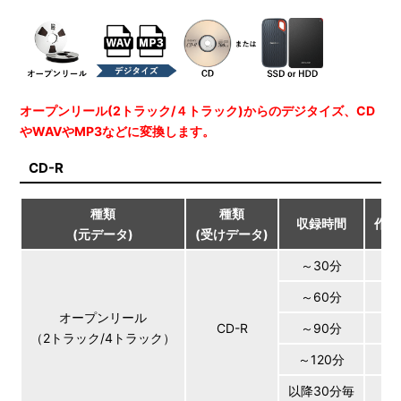
オープンリール(2トラック/４トラック)からのデジタイズ、CD
やWAVやMP3などに変換します。
CD-R
種類
種類
収録時間
作業
(元データ)
(受けデータ)
～30分
～60分
オープンリール
CD-R
～90分
（2トラック/4トラック）
～120分
以降30分毎
＋