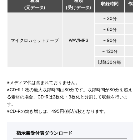
種類
種類
収録時間
作業料
(元データ)
(受けデータ)
～30分
～60分
￥
マイクロカセットテープ
WAV/MP3
～90分
￥
～120分
￥
以降30分毎
＋￥
※メディア代は含まれておりません。
※CD-R１枚の最大収録時間は80分です。収録時間が80分を超え
る素材の場合、CD-Rは2枚化・3枚化と分割して収録を行いま
す。
※CD-Rの焼き増しは、495円(税込)/枚となります。
指示書受付表ダウンロード