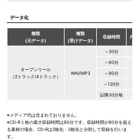
データ化
種類
種類
収録時間
作業
(元データ)
(受けデータ)
～30分
～60分
オープンリール
WAV/MP3
～90分
（2トラック/4トラック）
～120分
以降30分毎
+
※メディア代は含まれておりません。
※CD-R１枚の最大収録時間は80分です。収録時間が80分を超え
る素材の場合、CD-Rは2枚化・3枚化と分割して収録を行いま
す。