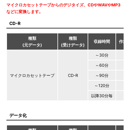
マイクロカセットテープからのデジタイズ、CDやWAVやMP3
などに変換します。
CD-R
種類
種類
収録時間
作業料
(元データ)
(受けデータ)
～30分
～60分
￥
マイクロカセットテープ
CD-R
～90分
￥
～120分
￥
以降30分毎
＋￥
データ化