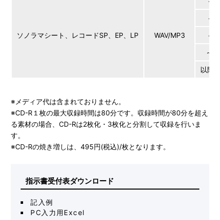
～3
～6
ソノラマシート、レコードSP、EP、LP
WAV/MP3
～9
～1
以降3
※メディア代は含まれておりません。
※CD-R１枚の最大収録時間は80分です。収録時間が80分を超え
る素材の場合、CD-Rは2枚化・3枚化と分割して収録を行いま
す。
※CD-Rの焼き増しは、495円(税込)/枚となります。
指示書受付表ダウンロード
記入例
PC入力用Excel