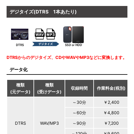
デジタイズ(DTRS 1本あたり)
DTRSからのデジタイズ、CDやWAVやMP3などに変換します。
データ化
種類
種類
収録時間
作業料金(税別)
(元データ)
(受けデータ)
～30分
￥2,400
～60分
￥4,800
DTRS
WAV/MP3
～90分
￥7,200
～120分
￥9,600