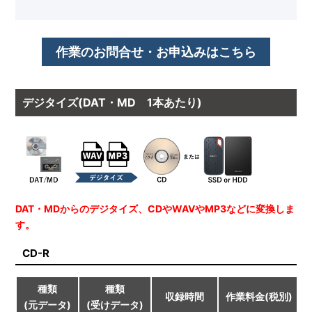
作業のお問合せ・お申込みはこちら
デジタイズ(DAT・MD 1本あたり)
DAT・MDからのデジタイズ、CDやWAVやMP3などに変換しま
す。
CD-R
種類
種類
収録時間
作業料金(税別)
(元データ)
(受けデータ)