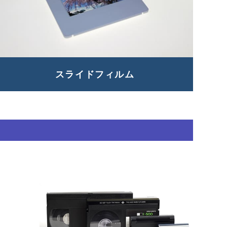
スライド
フィルム
・