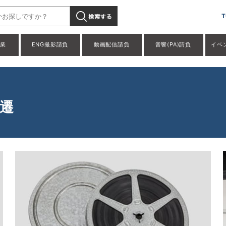
T
事業
ENG撮影請負
動画配信請負
音響(PA)請負
イベ
変遷