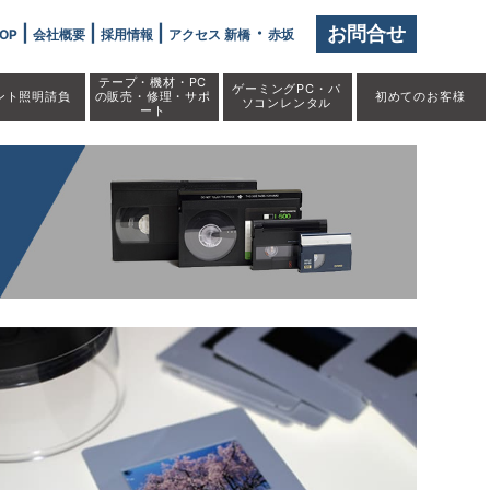
|
|
|
・
お問合せ
OP
会社概要
採用情報
アクセス 新橋
赤坂
テープ・機材・PC
ゲーミングPC・パ
ント照明請負
の販売・修理・サポ
初めての
お客様
ソコンレンタル
ート