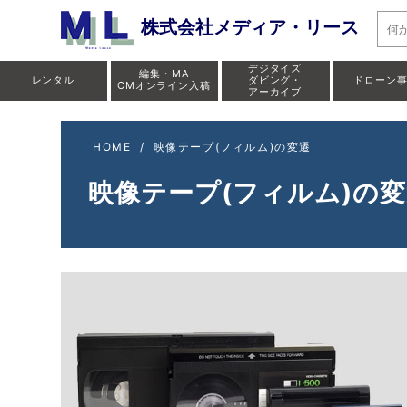
株式会社メディア・リース
デジタイズ
編集・MA
レンタル
ダビング・
ドローン
CMオンライン入稿
アーカイブ
HOME
/
映像テープ(フィルム)の変遷
映像テープ(フィルム)の