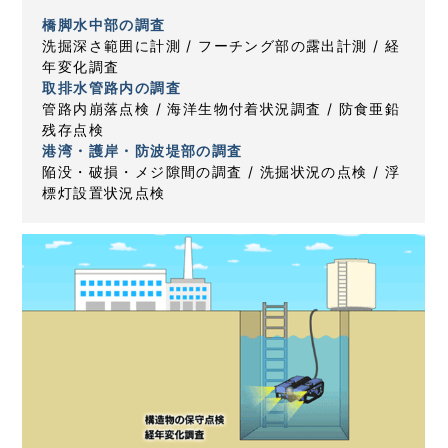
橋脚水中部の調査
洗掘深さ範囲に計測 / フーチング部の露出計測 / 経
年変化調査
取排水管路内の調査
管路内崩落点検 / 海洋生物付着状況調査 / 防食亜鉛
残存点検
港湾・護岸・防波堤部の調査
陥没・破損・メジ隙間の調査 / 洗掘状況の点検 / 浮
標灯設置状況点検