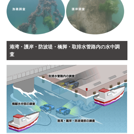
港湾・護岸・防波堤・橋脚・取排水管路内の水中調
査