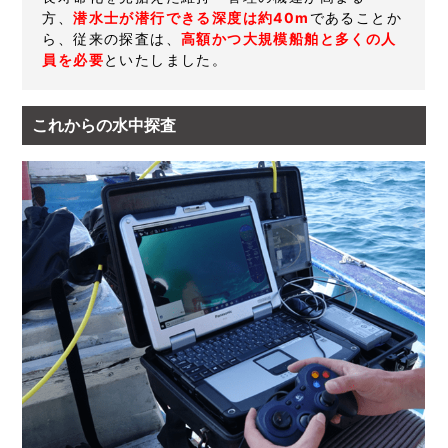
方、
潜水士が潜行できる深度は約40m
であることか
ら、従来の探査は、
高額かつ大規模船舶と多くの人
員を必要
といたしました。
これからの水中探査