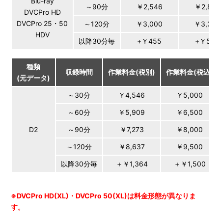
Blu-ray
～90分
￥2,546
￥2,80
DVCPro HD
DVCPro 25・50
～120分
￥3,000
￥3,30
HDV
以降30分毎
+￥455
+￥500
種類
収録時間
作業料金(税別)
作業料金(税込)
(元データ)
～30分
￥4,546
￥5,000
～60分
￥5,909
￥6,500
D2
～90分
￥7,273
￥8,000
～120分
￥8,637
￥9,500
以降30分毎
＋￥1,364
＋￥1,500
※DVCPro HD(XL)・DVCPro 50(XL)は料金形態が異なりま
す。