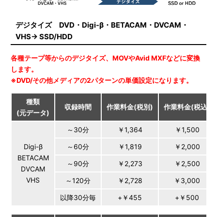
デジタイズ DVD・Digi-β・BETACAM・DVCAM・
VHS→ SSD/HDD
各種テープ等からのデジタイズ、MOVやAvid MXFなどに変換
します。
※DVD/その他メディアの2パターンの単価設定になります。
種類
収録時間
作業料金(税別)
作業料金(税込)
(元データ)
～30分
￥1,364
￥1,500
Digi-β
～60分
￥1,819
￥2,000
BETACAM
～90分
￥2,273
￥2,500
DVCAM
VHS
～120分
￥2,728
￥3,000
以降30分毎
+￥455
+￥500