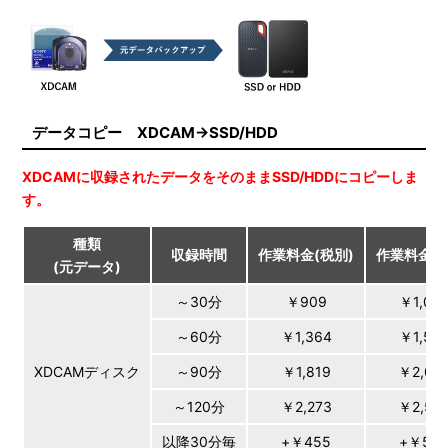
データコピー XDCAM→SSD/HDD
XDCAMに収録されたデータをそのままSSD/HDDにコピーしま
す。
種類
収録時間
作業料金(税別)
作業料金(
(元データ)
～30分
￥909
￥1,00
～60分
￥1,364
￥1,50
XDCAMディスク
～90分
￥1,819
￥2,00
～120分
￥2,273
￥2,50
以降30分毎
+￥455
+￥50