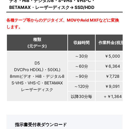
デオ・Hi8・デジタル8・S-VHS・VHS-C・
BETAMAX・レーザーディスク→ SSD/HDD
各種テープ等からのデジタイズ、MOVやAvid MXFなどに変換
します。
種類
収録時間
作業料金(税別)
(元データ)
～30分
￥5,000
D5
～60分
￥6,364
DVCPro HD(XL)・50(XL)
8mmビデオ・Hi8・デジタル8
～90分
￥7,728
S-VHS・VHS-C・BETAMAX
～120分
￥9,091
レーザーディスク
以降30分毎
＋￥1,364
指示書受付表ダウンロード