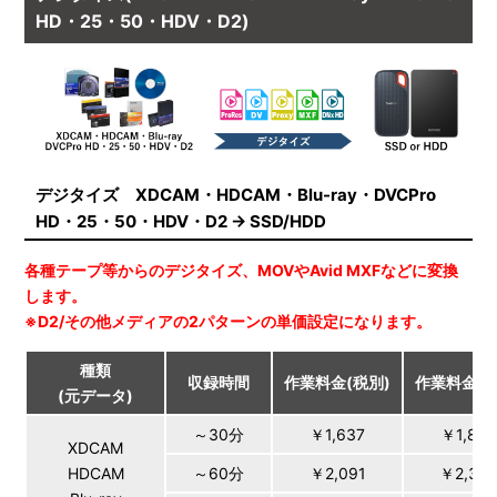
HD・25・50・HDV・D2)
デジタイズ XDCAM・HDCAM・Blu-ray・DVCPro
HD・25・50・HDV・D2 → SSD/HDD
各種テープ等からのデジタイズ、MOVやAvid MXFなどに変換
します。
※D2/その他メディアの2パターンの単価設定になります。
種類
収録時間
作業料金(税別)
作業料金(税
(元データ)
～30分
￥1,637
￥1,800
XDCAM
HDCAM
～60分
￥2,091
￥2,30