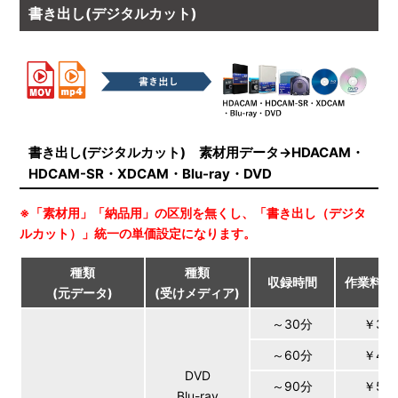
書き出し(デジタルカット)
書き出し(デジタルカット) 素材用データ→HDACAM・
HDCAM-SR・XDCAM・Blu-ray・DVD
※「素材用」「納品用」の区別を無くし、「書き出し（デジタ
ルカット）」統一の単価設定になります。
種類
種類
収録時間
作業料金
(元データ)
(受けメディア)
～30分
￥3,0
～60分
￥4,0
DVD
～90分
￥5,0
Blu-ray