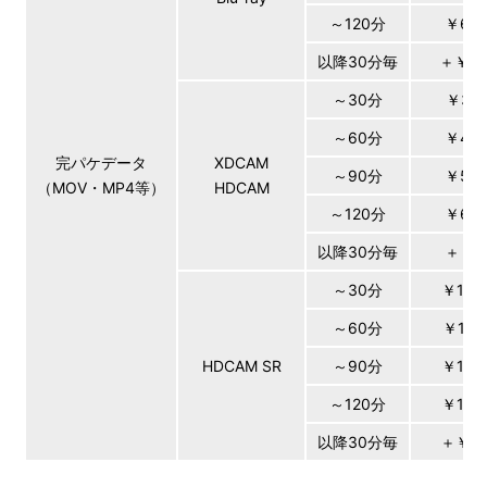
～120分
￥6,0
以降30分毎
＋￥1,
～30分
￥3,6
～60分
￥4,5
完パケデータ
XDCAM
～90分
￥5,4
（MOV・MP4等）
HDCAM
～120分
￥6,3
以降30分毎
＋￥9
～30分
￥10,
～60分
￥12,
HDCAM SR
～90分
￥14,
～120分
￥16,
以降30分毎
＋￥1,