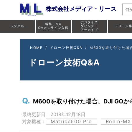
株式会社メディア・リース
デジタイズ
編集・MA
レンタル
ダビング・
ドローン
CMオンライン入稿
アーカイブ
HOME
/
ドローン技術Q&A
/
M600を取り付けた場合
ドローン技術Q&A
M600を取り付けた場合、DJI GO
最終更新日：2018年12月18日
対象機種：
Matrice600 Pro
Ronin-MX