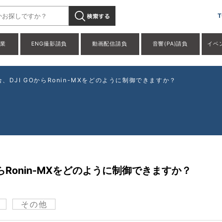
T
事業
ENG撮影請負
動画配信請負
音響(PA)請負
イベ
、DJI GOからRonin-MXをどのように制御できますか？
からRonin-MXをどのように制御できますか？
その他