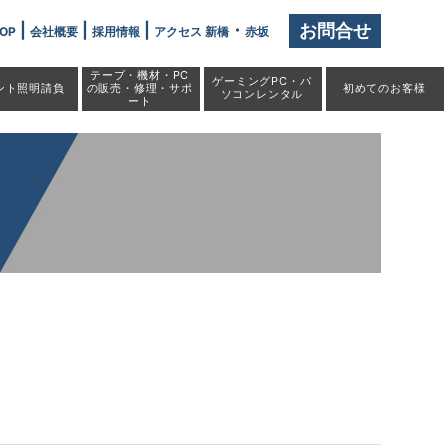
|
|
|
・
お問合せ
OP
会社概要
採用情報
アクセス 新橋
赤坂
テープ・機材・PC
ゲーミングPC・パ
ント照明請負
の販売・修理・サポ
初めての
お客様
ソコンレンタル
ート