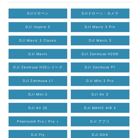
DJIドローン
DJIドローン・カメラ
DJI Inspire 3
DJI Mavic 3 Pro
DJI Mavic 3 Classic
DJI Mavic 3
DJI Mavic
DJI Zenmuse H20N
DJI Zenmuse H20シリーズ
DJI Zenmuse P1
DJI Zenmuse L1
DJI Mini 3 Pro
DJI Mini 3
DJI Air 3
DJI Air 2S
DJI MAVIC AIR 2
Phantom4 Pro / Pro +
DJI アプリ
DJI Fly
DJI GO4