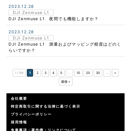
2023.12.28
DJI Zenmuse L1
DJI Zenmuse L1 夜間でも機能しますか？
2023.12.28
DJI Zenmuse L1
DJI Zenmuse L1 測量およびマッピング精度はどのく
らいですか？
1 / 99
1
2
3
4
5
...
10
20
30
...
»
最後 »
会社概要
特定商取引に関する法律に基づく表示
プライバシーポリシー
採用情報
免責事項・著作権・リンクについて