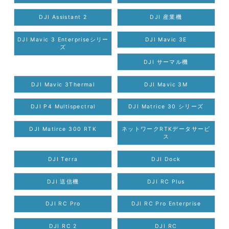
DJI Assistant 2
DJI 産業機
DJI Mavic 3 Enterpriseシリー
DJI Mavic 3E
ズ
DJI サーマル機
DJI Mavic 3Thermal
DJI Mavic 3M
DJI P4 Multispectral
DJI Matrice 30 シリーズ
DJI Matirce 300 RTK
ネットワークRTKデータサービ
ス
DJI Terra
DJI Dock
DJI 送信機
DJI RC Plus
DJI RC Pro
DJI RC Pro Enterprise
DJI RC 2
DJI RC