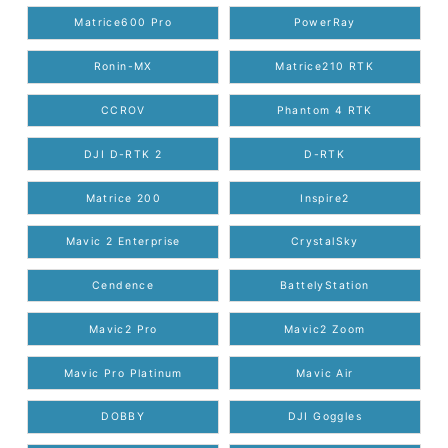
Matrice600 Pro
PowerRay
Ronin-MX
Matrice210 RTK
CCROV
Phantom 4 RTK
DJI D-RTK 2
D-RTK
Matrice 200
Inspire2
Mavic 2 Enterprise
CrystalSky
Cendence
BattelyStation
Mavic2 Pro
Mavic2 Zoom
Mavic Pro Platinum
Mavic Air
DOBBY
DJI Goggles