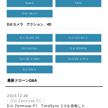
Spark
Tello
PXY Wi-Fi
DJI カメラ アクション、4D
DJI Ronin 4D
DJI Action 2
DJI Action
DJI RONIN
DJI RS 3 Mini
DJI RS 3 Pro
DJI RS 3
最新ドローンQ&A
2023.12.28
DJI Zenmuse P1
DJI Zenmuse P1 TimeSync 2.0を搭載した